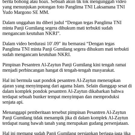
berita bohong atau hoax. Sebuah akun tik tok mengunggah video
yang menunjukan potongan foto Panglima TNI Laksamana TNI
Yudo Margono SE MM.
Dalam unggahan itu diberi judul “Dengan tegas Panglima TNI
minta Panji Gumilang segera dihukum mati terbukti sudah
mengancam keutuhan NKRI”.
Dalam video berdurasi 10′.09″ itu bernarasi “Dengan tegas
Panglima TNI minta Panji Gumilang segera dihukum mati terbukti
sudah mengancam keutuhan NKRI.
Pimpinan Pesantren Al-Zaytun Panji Gumilang kini tengah ramai
menjadi perbincangan hangat di tengah-tengah masyarakat.
Hal ini bermula saat pondok pesantren Al-Zaytun menerapkan
ajaran yang menyimpang dari agama Islam. Selain dianggap sesat di
dalam komplek pondok pesantren Al-Zaytun dikabarkan bahwa
terdapat sebuah bunker tempat menyimpan dan memproduksi
senjata api.
Menanggapi pemberitaan tersebut pimpinan Pesantren Al-Zaytun
Panji Gumilang tidak menampik jika di dalam komplek Al-Zaytun
terdapat ruang bawah tanah yang merupakan gudang persenjataan.
Hal ini memang sudah Panji Gumilang persiapkan berjaga-jaga jika