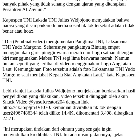
banyak pihak yang tidak senang dengan ajaran yang diterapkan
Pesantren Al-Zaytun.”
Kapuspen TNI Laksda TNI Julius Widjojono menyatakan bahwa
narasi yang disampaikan di media sosial tik tok tersebut adalah tidak
benar atau hoax.
“Dia (Pembuat video) mengomentari Panglima TNI, Laksamana
TNI Yudo Margono. Seharusnya pangkatnya Bintang empat
menggunakan garis pinggir warna merah dan Logo satuan dilengan
kiri menggunakan Mabes TNI segi lima berwarna merah. Namun
bukan seperti yang terlihat di video menggunakan Logo Angkatan
Laut. Kemungkinan Foto tersebut adalah foto Laksamana TNI Yudo
Margono saat menjabat Kepala Staf Angkatan Laut,” kata Kapuspen
TNI.
Lebih lanjut Laksda Julius Widjojono menjelaskan berdasarkan hasil
penyelidikan yang dilakukan, video tersebut diunggah oleh akun
Snack Video @yusufcreator204 dengan link
http://sck.io/p/jm3Vf070. kemudian diviralkan tik tok dengan
user24967486344 telah dilike 14.4K, dikomentari 3.498, dibagikan
2.571.
“Ini merupakan tindakan dari oknum yang sengaja ingin
menyudutkan kredibilitas TNI. Ini ada unsur pidananya,” jelas