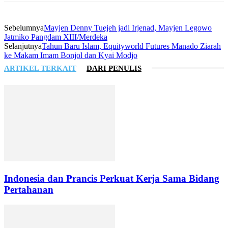
Sebelumnya
Mayjen Denny Tuejeh jadi Irjenad, Mayjen Legowo
Jatmiko Pangdam XIII/Merdeka
Selanjutnya
Tahun Baru Islam, Equityworld Futures Manado Ziarah
ke Makam Imam Bonjol dan Kyai Modjo
ARTIKEL TERKAIT
DARI PENULIS
Indonesia dan Prancis Perkuat Kerja Sama Bidang
Pertahanan