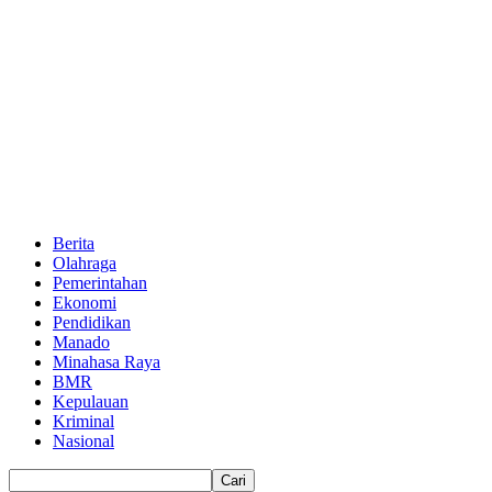
Berita
Olahraga
Pemerintahan
Ekonomi
Pendidikan
Manado
Minahasa Raya
BMR
Kepulauan
Kriminal
Nasional