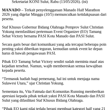
Sekretariat KONI Sulut, Rabu (13/05/2026). (ist)
MANADO
– Terkait penyelenggaraan Manado Half Marathon
2026 yang digelar Minggu (10/5) memunculkan ketidakpuasan dari
peserta.
Staf Khusus Gubernur Bidang Olahraga Pemprov Sulut Christian
Yokung memfasilitasi pertemuan Event Organizer (EO) Tamang
Sehat Victory bersama PASI Kota Manado dan PASI Sulut.
Secara garis besar dari komunikasi yang ada tercapai beberapa poin
penting yakni diberikan teguran, kemudian untuk event ke depan
harus di bawah pengawasan PASI.
Pihak EO Tamang Sehat Victory sendiri sudah meminta maaf atas
kejadian tersebut. Namun, wajib membereskan semua kewajiban
kepada peserta.
“Termasuk hadiah bagi pemenang, hal ini untuk menjaga nama
Sulawesi Utara,” ujar Christian Yokung.
Sementara itu, Vita Fatmala dari Komunitas Running memberikan
apresiasi kepada pihak terkait yakni PASI Kota Manado dan PASI
Sulut yang difasilitasi Staf Khusus Bidang Olahraga.
“Pihak EO kami nilai terlalu berani membuat kategori half yang 21