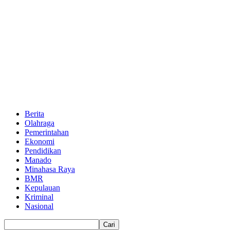
Berita
Olahraga
Pemerintahan
Ekonomi
Pendidikan
Manado
Minahasa Raya
BMR
Kepulauan
Kriminal
Nasional