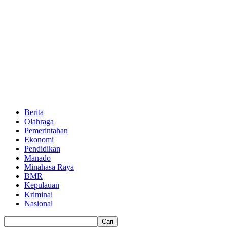
Berita
Olahraga
Pemerintahan
Ekonomi
Pendidikan
Manado
Minahasa Raya
BMR
Kepulauan
Kriminal
Nasional