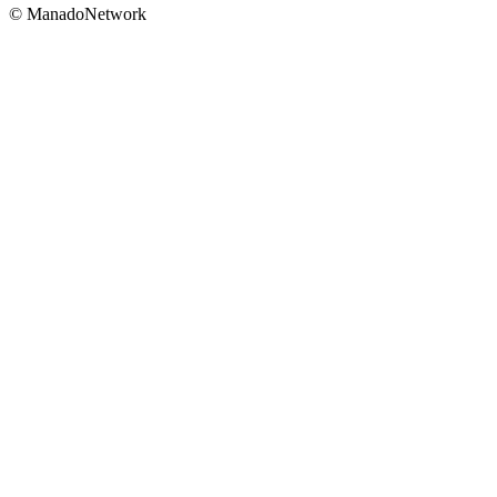
© ManadoNetwork