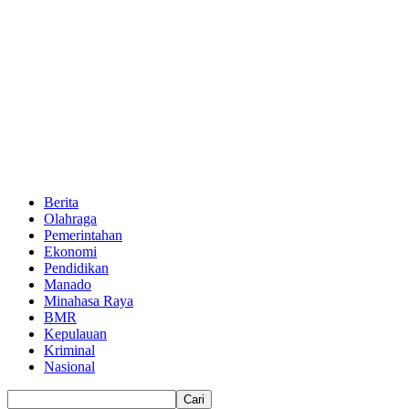
Berita
Olahraga
Pemerintahan
Ekonomi
Pendidikan
Manado
Minahasa Raya
BMR
Kepulauan
Kriminal
Nasional