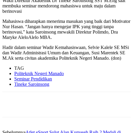
Wakil Direktur Akademik Dr Tineke Saroinsong SST M.Eng saat
membuka seminar mendorong mahasiswa untuk maju dalam
berinovasi
Mahasiswa diharapkan menerima masukan yang baik dari Motivator
Nur Hasan. “Jangan hanya mengejar IPK yang tinggi tanpa
berinovasi,” kata Saroinsong mewakili Direktur Polimdo, Dra
Maryke AleloAlelo MBA.
Hadir dalam seminar Wadir Kemahasiswaan, Selvie Kalele SE MSi
dan Wadir Administrasi Umum dan Keuangan, Susi Marentek SE
M.Ak serta civitas akademika Politeknik Negeri Manado. (don)
TAG
Politeknik Negeri Manado
Seminar Pendidikan
Tineke Saroinsong
Sebelumnya
Atlet eSport Sulut Alan Kumaseh Raih 2 Medali di