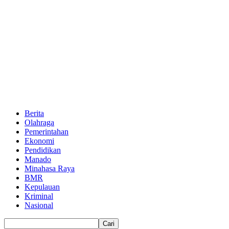
Berita
Olahraga
Pemerintahan
Ekonomi
Pendidikan
Manado
Minahasa Raya
BMR
Kepulauan
Kriminal
Nasional