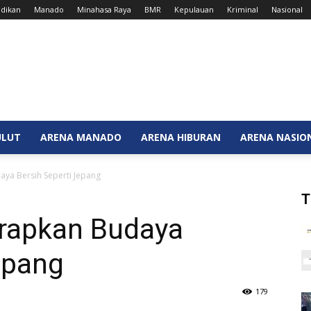
dikan
Manado
Minahasa Raya
BMR
Kepulauan
Kriminal
Nasional
ULUT
ARENA MANADO
ARENA HIBURAN
ARENA NASIO
aya Bersih Seperti Jepang
T
erapkan Budaya
epang
179