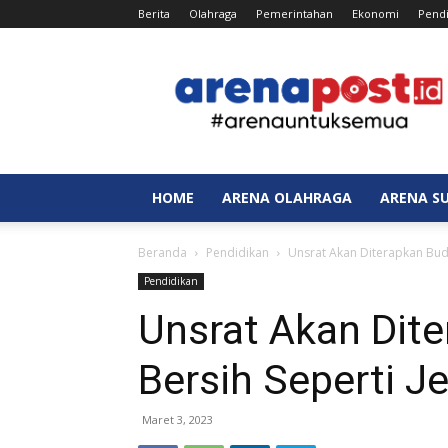
Berita
Olahraga
Pemerintahan
Ekonomi
Pendi
Arenapost.id
HOME
ARENA OLAHRAGA
ARENA S
Beranda
Pendidikan
Unsrat Akan Diterapkan Bud
Pendidikan
Unsrat Akan Dit
Bersih Seperti J
Maret 3, 2023