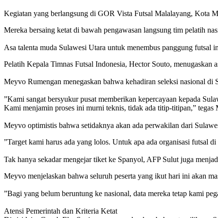
‎​Kegiatan yang berlangsung di GOR Vista Futsal Malalayang, Kota Mana
Mereka bersaing ketat di bawah pengawasan langsung tim pelatih nas
‎‎Asa talenta muda Sulawesi Utara untuk menembus panggung futsal int
‎​Pelatih Kepala Timnas Futsal Indonesia, Hector Souto, menugaskan
Meyvo Rumengan menegaskan bahwa kehadiran seleksi nasional di Su
‎​”Kami sangat bersyukur pusat memberikan kepercayaan kepada Sulaw
Kami menjamin proses ini murni teknis, tidak ada titip-titipan,” tega
‎​Meyvo optimistis bahwa setidaknya akan ada perwakilan dari Sulaw
‎​”Target kami harus ada yang lolos. Untuk apa ada organisasi futsal d
‎​Tak hanya sekadar mengejar tiket ke Spanyol, AFP Sulut juga menja
Meyvo menjelaskan bahwa seluruh peserta yang ikut hari ini akan 
‎​”Bagi yang belum beruntung ke nasional, data mereka tetap kami pe
‎​Atensi Pemerintah dan Kriteria Ketat