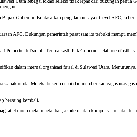
ulawesi Utara sebagai lokasi seleksi tidak lepas dari dukungan penuh
umengan.
nya Bapak Gubernur. Berdasarkan pengalaman saya di level AFC, keber
ejuaraan AFC. Dukungan pemerintah pusat saat itu terbukti mampu memb
i Pemerintah Daerah. Terima kasih Pak Gubernur telah memfasilitasi ke
ignifikan dalam internal organisasi futsal di Sulawesi Utara. Menuru
h anak-anak muda. Mereka bekerja cepat dan memberikan gagasan-gagasan s
iap bersaing kembali.
agi atlet muda melalui pelatihan, akademi, dan kompetisi. Ini adalah l