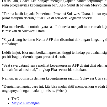
‎​Di sisi lain, Coach Eka Sanjaya mengungkapkan bahwa terpilihnya S
serta progresivitas kepengurusan baru AFP Sulut di bawah Meyvo R
‎​”Terima kasih kepada Pemerintah Provinsi Sulawesi Utara, khusus
pusat maupun daerah,” ujar Eka di sela-sela kegiatan seleksi.
‎​Eka memberikan contoh nyata saat Indonesia menjadi tuan rumah k
ia rasakan di Sulawesi Utara.
‎​”Saya datang bertemu Ketua AFP dan disambut dukungan langsung dar
tambahnya.
‎Lebih lanjut, Eka memberikan apresiasi tinggi terhadap perubahan s
positif bagi perkembangan prestasi daerah.
‎​”Saat saya datang, saya melihat kepengurusan AFP di sini diisi ole
kancah futsal nasional,” ungkap Eka secara blak-blakan.
‎​Namun, ia optimistis dengan kepengurusan saat ini, Sulawesi Utara s
‎​”Dengan semangat baru ini, kita bisa mulai aktif memberikan wadah b
ungkapnya dengan nada optimistis. (*/ben)
TAG
Meyvo Rumengan