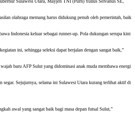
 Gubernur Sulawesi Utara, Mayjen TNI (Purn) Yulius Selvanus SE,
hasilan olahraga memang harus didukung penuh oleh pemerintah, baik
awa Indonesia keluar sebagai runner-up. Pola dukungan serupa kini
giatan ini, sehingga seleksi dapat berjalan dengan sangat baik,”
tnya, wajah baru AFP Sulut yang didominasi anak muda membawa energi
egar. Sejujurnya, selama ini Sulawesi Utara kurang terlihat aktif di
angkah awal yang sangat baik bagi masa depan futsal Sulut,”