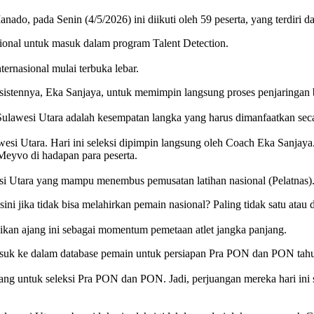
do, pada Senin (4/5/2026) ini diikuti oleh 59 peserta, yang terdiri dari
ional untuk masuk dalam program Talent Detection.
ernasional mulai terbuka lebar.
 asistennya, Eka Sanjaya, untuk memimpin langsung proses penjaringa
lawesi Utara adalah kesempatan langka yang harus dimanfaatkan sec
esi Utara. Hari ini seleksi dipimpin langsung oleh Coach Eka Sanjaya
s Meyvo di hadapan para peserta.
esi Utara yang mampu menembus pemusatan latihan nasional (Pelatnas)
i sini jika tidak bisa melahirkan pemain nasional? Paling tidak satu at
dikan ajang ini sebagai momentum pemetaan atlet jangka panjang.
masuk ke dalam database pemain untuk persiapan Pra PON dan PON tah
gang untuk seleksi Pra PON dan PON. Jadi, perjuangan mereka hari ini 