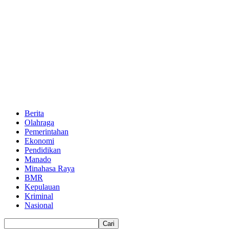
Berita
Olahraga
Pemerintahan
Ekonomi
Pendidikan
Manado
Minahasa Raya
BMR
Kepulauan
Kriminal
Nasional