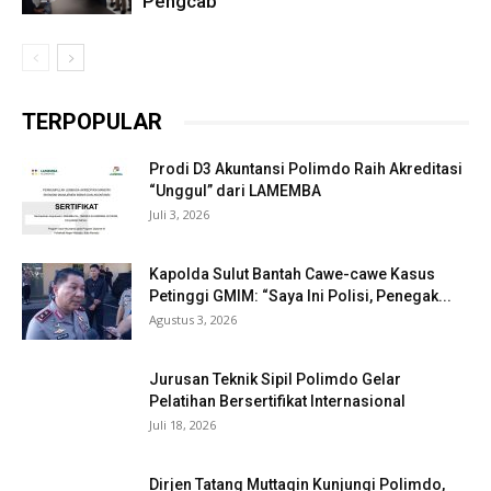
Pengcab
TERPOPULAR
Prodi D3 Akuntansi Polimdo Raih Akreditasi
“Unggul” dari LAMEMBA
Juli 3, 2026
Kapolda Sulut Bantah Cawe-cawe Kasus
Petinggi GMIM: “Saya Ini Polisi, Penegak...
Agustus 3, 2026
Jurusan Teknik Sipil Polimdo Gelar
Pelatihan Bersertifikat Internasional
Juli 18, 2026
Dirjen Tatang Muttaqin Kunjungi Polimdo,