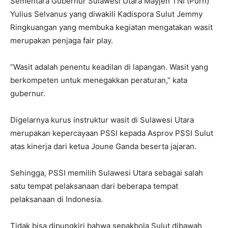
Sementara Gubernur Sulawesi Utara Mayjen TNI (Purn)
Yulius Selvanus yang diwakili Kadispora Sulut Jemmy
Ringkuangan yang membuka kegiatan mengatakan wasit
merupakan penjaga fair play.
“Wasit adalah penentu keadilan di lapangan. Wasit yang
berkompeten untuk menegakkan peraturan,” kata
gubernur.
Digelarnya kurus instruktur wasit di Sulawesi Utara
merupakan kepercayaan PSSI kepada Asprov PSSI Sulut
atas kinerja dari ketua Joune Ganda beserta jajaran.
Sehingga, PSSI memilih Sulawesi Utara sebagai salah
satu tempat pelaksanaan dari beberapa tempat
pelaksanaan di Indonesia.
Tidak bisa dipungkiri bahwa sepakbola Sulut dibawah