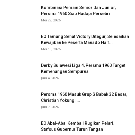
Kombinasi Pemain Senior dan Junior,
Persma 1960 Siap Hadapi Persebri
Mei 29, 2026
EO Tamang Sehat Victory Ditegur, Selesaikan
Kewajiban ke Peserta Manado Half...
Mei 13, 2026
Derby Sulawesi Liga 4, Persma 1960 Target
Kemenangan Sempurna
Juni 4, 2026
Persma 1960 Masuk Grup S Babak 32 Besar,
Christian Yokung :...
Juni 7, 2026
EO Abal-Abal Kembali Rugikan Pelari,
Stafsus Gubernur Turun Tangan