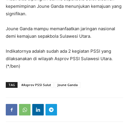
kepemimpinan Joune Ganda menunjukan kemajuan yang
signifikan.
Joune Ganda mampu memanfaatkan jaringan nasional
demi kemajuan sepakbola Sulawesi Utara.
Indikatornya adalah sudah ada 2 kegiatan PSSI yang
dilaksanakan di wilayah Asprov PSSI Sulawesi Utara.
(*/ben)
TAG
#Asprov PSSI Sulut
Joune Ganda