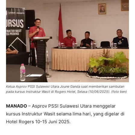
Ketua Asprov PSSI Sulawesi Utara Joune Ganda saat memberikan sambutan
pada kursus Instruktur Wasit di Rogers Hotel, Selasa (10/06/2025). (foto ben)
MANADO
– Asprov PSSI Sulawesi Utara menggelar
kursus Instruktur Wasit selama lima hari, yang digelar di
Hotel Rogers 10-15 Juni 2025.