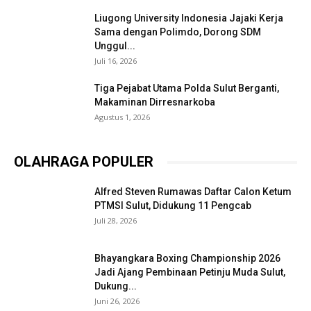
Liugong University Indonesia Jajaki Kerja
Sama dengan Polimdo, Dorong SDM
Unggul...
Juli 16, 2026
Tiga Pejabat Utama Polda Sulut Berganti,
Makaminan Dirresnarkoba
Agustus 1, 2026
OLAHRAGA POPULER
Alfred Steven Rumawas Daftar Calon Ketum
PTMSI Sulut, Didukung 11 Pengcab
Juli 28, 2026
Bhayangkara Boxing Championship 2026
Jadi Ajang Pembinaan Petinju Muda Sulut,
Dukung...
Juni 26, 2026