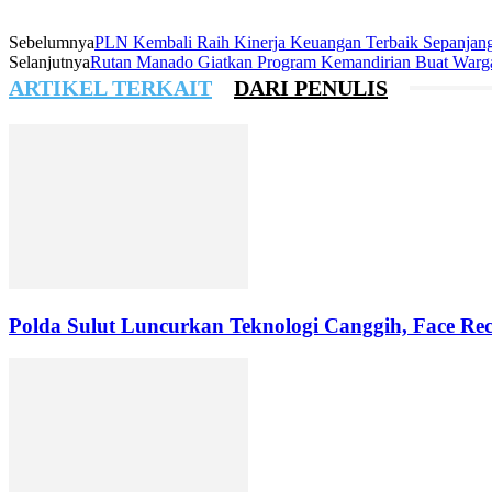
Sebelumnya
PLN Kembali Raih Kinerja Keuangan Terbaik Sepanjang
Selanjutnya
Rutan Manado Giatkan Program Kemandirian Buat Warg
ARTIKEL TERKAIT
DARI PENULIS
Polda Sulut Luncurkan Teknologi Canggih, Face Rec