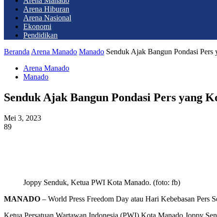
Arena Manado
Arena Hiburan
Arena Nasional
Ekonomi
Pendidikan
Beranda
Arena Manado
Manado
Senduk Ajak Bangun Pondasi Pers
Arena Manado
Manado
Senduk Ajak Bangun Pondasi Pers yang K
Mei 3, 2023
89
Joppy Senduk, Ketua PWI Kota Manado. (foto: fb)
MANADO
– World Press Freedom Day atau Hari Kebebasan Pers Sedun
Ketua Persatuan Wartawan Indonesia (PWI) Kota Manado Joppy Send