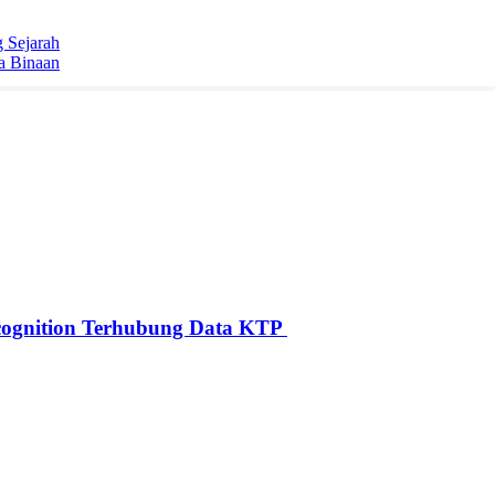
 Sejarah
a Binaan
ognition Terhubung Data KTP ‎