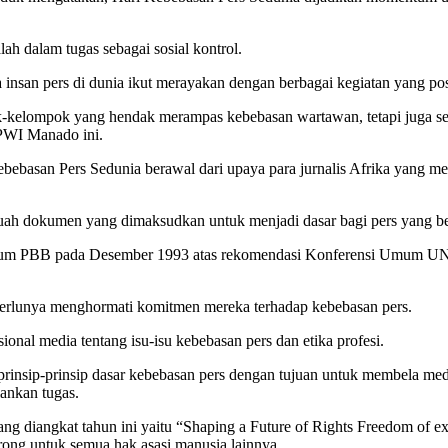
lah dalam tugas sebagai sosial kontrol.
nsan pers di dunia ikut merayakan dengan berbagai kegiatan yang posi
-kelompok yang hendak merampas kebebasan wartawan, tetapi juga se
 PWI Manado ini.
ebebasan Pers Sedunia berawal dari upaya para jurnalis Afrika yang
uah dokumen yang dimaksudkan untuk menjadi dasar bagi pers yang beb
mum PBB pada Desember 1993 atas rekomendasi Konferensi Umum UNESC
 perlunya menghormati komitmen mereka terhadap kebebasan pers.
ional media tentang isu-isu kebebasan pers dan etika profesi.
insip-prinsip dasar kebebasan pers dengan tujuan untuk membela med
ankan tugas.
iangkat tahun ini yaitu “Shaping a Future of Rights Freedom of expre
ng untuk semua hak asasi manusia lainnya.