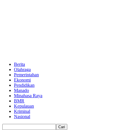
Berita
Olahraga
Pemerintahan
Ekonomi
Pendidikan
Manado
Minahasa Raya
BMR
Kepulauan
Kriminal
Nasional