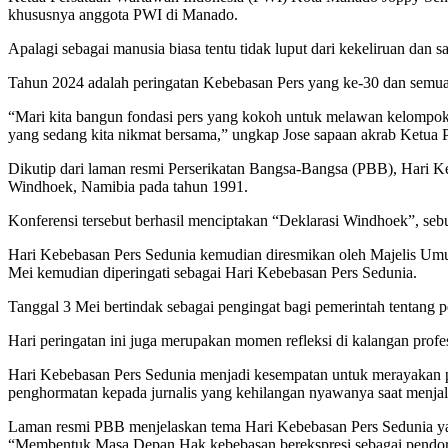
khususnya anggota PWI di Manado.
Apalagi sebagai manusia biasa tentu tidak luput dari kekeliruan dan sa
Tahun 2024 adalah peringatan Kebebasan Pers yang ke-30 dan semua i
“Mari kita bangun fondasi pers yang kokoh untuk melawan kelompok
yang sedang kita nikmat bersama,” ungkap Jose sapaan akrab Ketua
Dikutip dari laman resmi Perserikatan Bangsa-Bangsa (PBB), Hari K
Windhoek, Namibia pada tahun 1991.
Konferensi tersebut berhasil menciptakan “Deklarasi Windhoek”, seb
Hari Kebebasan Pers Sedunia kemudian diresmikan oleh Majelis U
Mei kemudian diperingati sebagai Hari Kebebasan Pers Sedunia.
Tanggal 3 Mei bertindak sebagai pengingat bagi pemerintah tentang
Hari peringatan ini juga merupakan momen refleksi di kalangan profes
Hari Kebebasan Pers Sedunia menjadi kesempatan untuk merayakan pr
penghormatan kepada jurnalis yang kehilangan nyawanya saat menjal
Laman resmi PBB menjelaskan tema Hari Kebebasan Pers Sedunia yang d
“Membentuk Masa Depan Hak kebebasan berekspresi sebagai pendoro