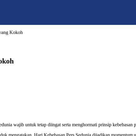
 yang Kokoh
okoh
ia wajib untuk tetap diingat serta menghormati prinsip kebebasan pers
uk mengatakan, Hari Kebebasan Pers Sedunia dijadikan momentum unt